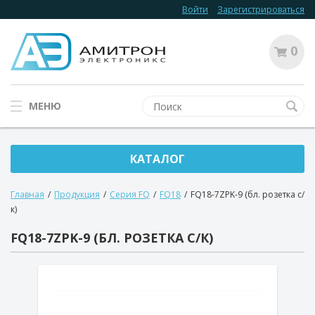
Войти
Зарегистрироваться
0
МЕНЮ
КАТАЛОГ
Главная
/
Продукция
/
Серия FQ
/
FQ18
/
FQ18-7ZPK-9 (бл. розетка с/
к)
FQ18-7ZPK-9 (БЛ. РОЗЕТКА С/К)