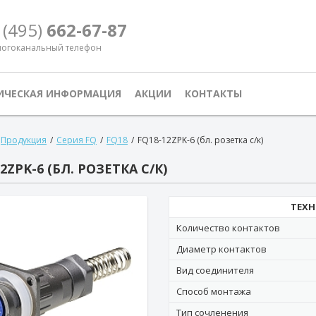
 (495)
662-67-87
огоканальный телефон
ИЧЕСКАЯ ИНФОРМАЦИЯ
АКЦИИ
КОНТАКТЫ
Продукция
/
Серия FQ
/
FQ18
/
FQ18-12ZPK-6 (бл. розетка с/к)
2ZPK-6 (БЛ. РОЗЕТКА С/К)
ТЕХН
Количество контактов
Диаметр контактов
Вид соединителя
Способ монтажа
Тип сочленения