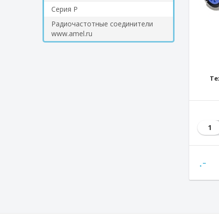
Серия Р
Радиочастотные соединители
www.amel.ru
Те
1
.-