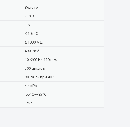
Золото
250 В
3 А
≤ 10 mΩ
≥ 1000 MΩ
490 m/s²
10~200 Hz,150 m/s²
500 циклов
90~96 % при 40 °C
4.4 кРa
-55°C~+85°C
IP67