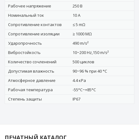
Рабочее напряжение
250 В
Номинальный ток
10 А
Сопротивление контактов
≤ 5 mΩ
Сопротивление изоляции
≥ 1000 MΩ
Ударопрочность
490 m/s²
Вибростойкость
10~200 Hz,150 m/s²
Количество сочленений
500 циклов
Допустимая влажность
90~96 % при 40 °C
Атмосферное давление
4.4 кРa
Рабочая температура
-55°C~+85°C
Степень защиты
IP67
ПЕЧАТНЫЙ КАТАЛОГ