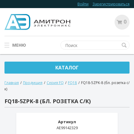
Войти
Зарегистрироваться
0
МЕНЮ
КАТАЛОГ
Главная
/
Продукция
/
Серия FQ
/
FQ18
/
FQ18-5ZPK-8 (бл. розетка с/
к)
FQ18-5ZPK-8 (БЛ. РОЗЕТКА С/К)
Артикул
AE99142329