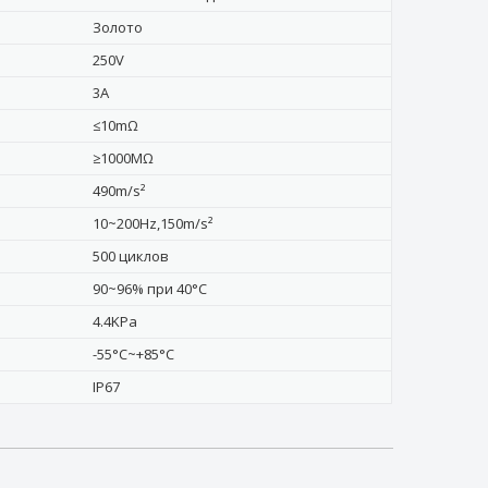
Золото
250V
3A
≤10mΩ
≥1000MΩ
490m/s²
10~200Hz,150m/s²
500 циклов
90~96% при 40°C
4.4KPa
-55°C~+85°C
IP67