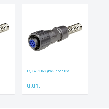
FQ14-7TK-8 (каб. розетка)
0.01
.-