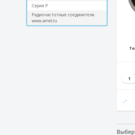
Серия Р
Радиочастотные соединители
www.amel.ru
Те
1
.-
Выбер