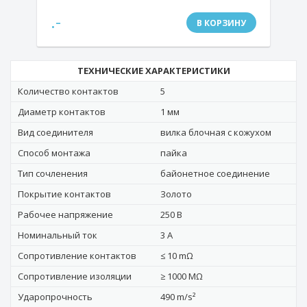
.-
В КОРЗИНУ
ТЕХНИЧЕСКИЕ ХАРАКТЕРИСТИКИ
Количество контактов
5
Диаметр контактов
1 мм
Вид соединителя
вилка блочная с кожухом
Способ монтажа
пайка
Тип сочленения
байонетное соединение
Покрытие контактов
Золото
Рабочее напряжение
250 В
Номинальный ток
3 А
Сопротивление контактов
≤ 10 mΩ
Сопротивление изоляции
≥ 1000 MΩ
Ударопрочность
490 m/s²