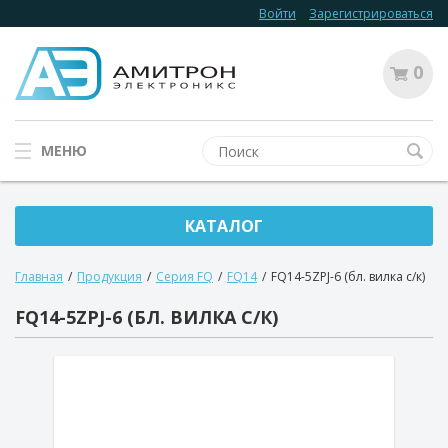
Войти
Зарегистрироваться
0
МЕНЮ
КАТАЛОГ
Главная
/
Продукция
/
Серия FQ
/
FQ14
/
FQ14-5ZPJ-6 (бл. вилка с/к)
FQ14-5ZPJ-6 (БЛ. ВИЛКА С/К)