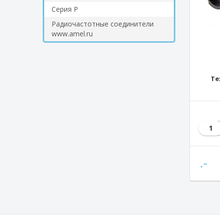
Серия Р
Радиочастотные соединители
www.amel.ru
Те
1
.-