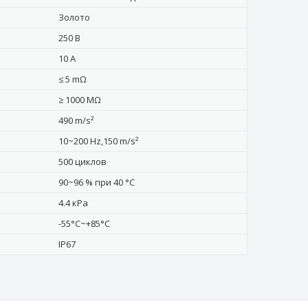
Золото
250 В
10 А
≤ 5 mΩ
≥ 1000 MΩ
490 m/s²
10~200 Hz,150 m/s²
500 циклов
90~96 % при 40 °C
4.4 кРa
-55°C~+85°C
IP67