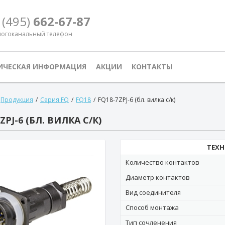
 (495)
662-67-87
огоканальный телефон
ИЧЕСКАЯ ИНФОРМАЦИЯ
АКЦИИ
КОНТАКТЫ
Продукция
/
Серия FQ
/
FQ18
/
FQ18-7ZPJ-6 (бл. вилка с/к)
ZPJ-6 (БЛ. ВИЛКА С/К)
ТЕХН
Количество контактов
Диаметр контактов
Вид соединителя
Способ монтажа
Тип сочленения