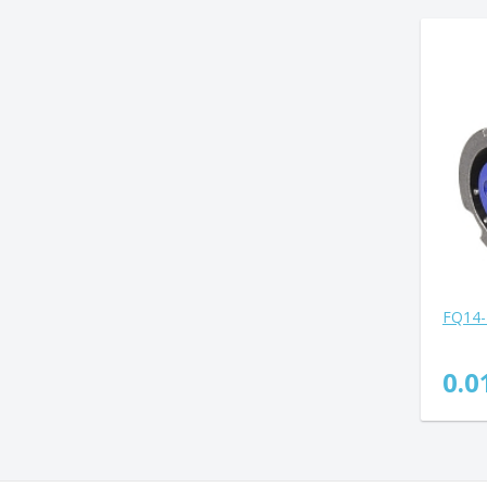
FQ14-
0.0