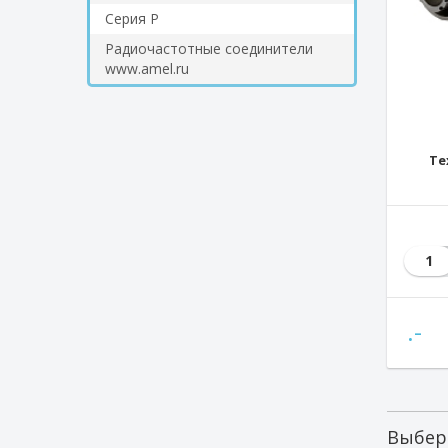
Серия Р
Радиочастотные соединители
www.amel.ru
Те
1
.-
Выбер