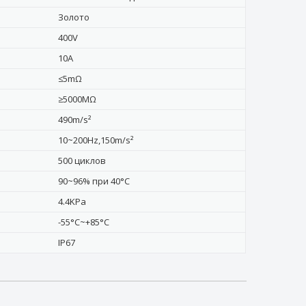
Золото
400V
10A
≤5mΩ
≥5000MΩ
490m/s²
10~200Hz,150m/s²
500 циклов
90~96% при 40°C
4.4KPa
-55°C~+85°C
IP67