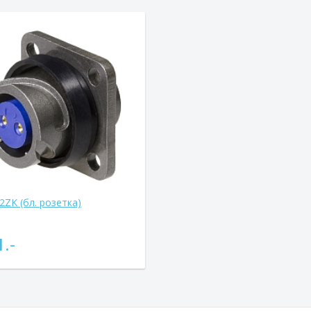
2ZK (бл. розетка)
1
.-