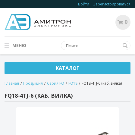
Войти
Зарегистрироваться
0
МЕНЮ
КАТАЛОГ
Главная
/
Продукция
/
Серия FQ
/
FQ18
/
FQ18-4TJ-6 (каб. вилка)
FQ18-4TJ-6 (КАБ. ВИЛКА)