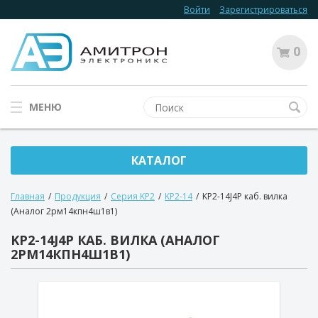
Войти
Зарегистрироваться
0
МЕНЮ
КАТАЛОГ
Главная
/
Продукция
/
Серия KP2
/
KP2-14
/
KP2-14J4P каб. вилка
(Аналог 2рм14кпн4ш1в1)
KP2-14J4P КАБ. ВИЛКА (АНАЛОГ
2РМ14КПН4Ш1В1)