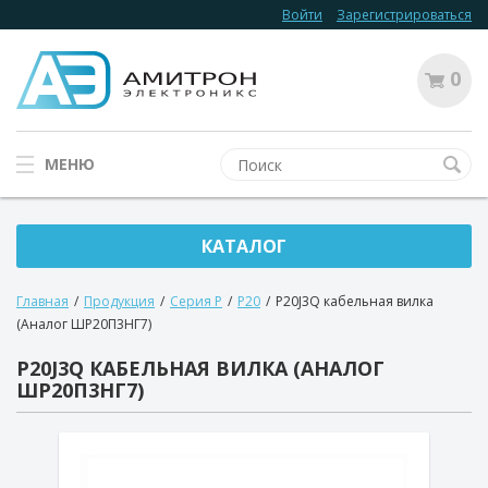
Войти
Зарегистрироваться
0
МЕНЮ
КАТАЛОГ
Главная
/
Продукция
/
Серия Р
/
Р20
/
P20J3Q кабельная вилка
(Аналог ШР20П3НГ7)
P20J3Q КАБЕЛЬНАЯ ВИЛКА (АНАЛОГ
ШР20П3НГ7)